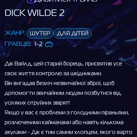
DICK WILDE 2
ЖАНР:
ШУТЕР
ДЛЯ ДІТЕЙ
ГРАВЦІВ:
1-2
Дік Вайлд, цей старий борець, присвятив усе
своє життя контролю за шкідниками.
Він вигадав безліч незвичайної зброї, щоб
допомогти звичайним людям позбутися від
усіляких отруйних звірят!
Якщо у вас є проблеми з голодними піраньями,
розлюченими кайманами або навіть кількома
акулами - Дік є тим самим хлопцем, якого варто