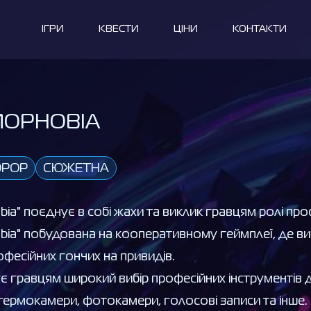
ІГРИ
КВЕСТИ
ЦІНИ
КОНТАКТИ
OPHOBIA
ОРОР
СЮЖЕТНА
ia" поєднує в собі жахи та виклик гравцям ролі про
ia" побудована на кооперативному геймплеї, де ви г
фесійних гончих на привидів.
є гравцям широкий вибір професійних інструментів д
ермокамери, фотокамери, голосові записи та інше.