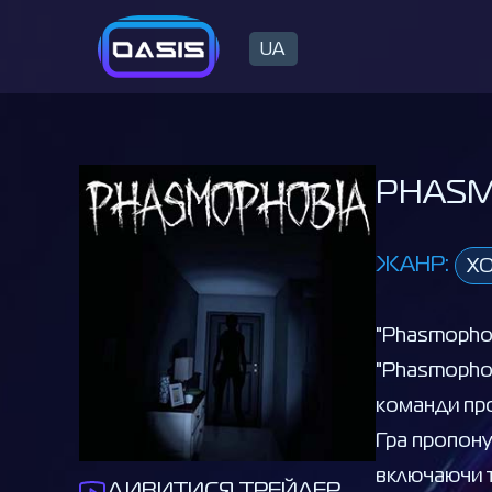
UA
PHASM
ЖАНР:
Х
"Phasmophob
"Phasmophob
команди про
Гра пропону
включаючи т
ДИВИТИСЯ ТРЕЙЛЕР