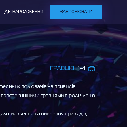
ДНІ НАРОДЖЕННЯ
ЗАБРОНЮВАТИ
ГРАВЦІВ:
1-4
фесійних полювачів на привидів.
раєте з іншими гравцями в ролі членів
ля виявлення та вивчення привидів,