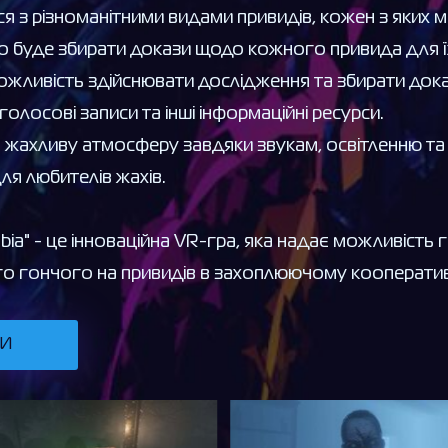
я з різноманітними видами привидів, кожен з яких ма
о буде збирати докази щодо кожного привида для їх 
ожливість здійснювати дослідження та збирати дока
голосові записи та інші інформаційні ресурси.
 жахливу атмосферу завдяки звукам, освітленню та 
ля любителів жахів.
ia" - це інноваційна VR-гра, яка надає можливість 
о гончого на привидів в захоплюючому кооперати
ТИ