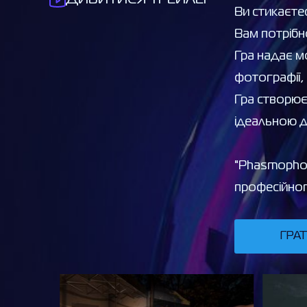
Ви стикаєтес
Вам потрібн
Гра надає м
фотографії, 
Гра створює
ідеальною д
"Phasmophob
професійног
ГРА