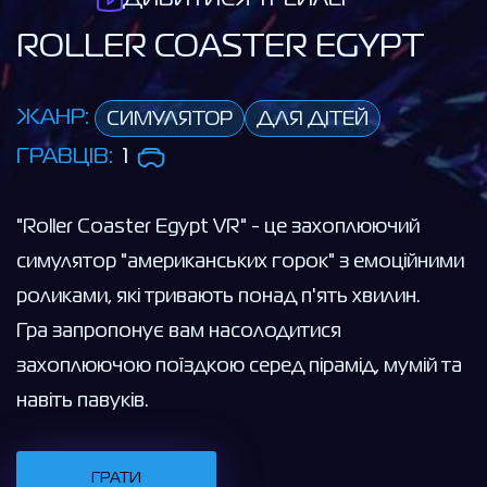
ROLLER COASTER EGYPT
ЖАНР:
СИМУЛЯТОР
ДЛЯ ДІТЕЙ
ГРАВЦІВ:
1
"Roller Coaster Egypt VR" - це захоплюючий
симулятор "американських горок" з емоційними
роликами, які тривають понад п'ять хвилин.
Гра запропонує вам насолодитися
захоплюючою поїздкою серед пірамід, мумій та
навіть павуків.
ГРАТИ