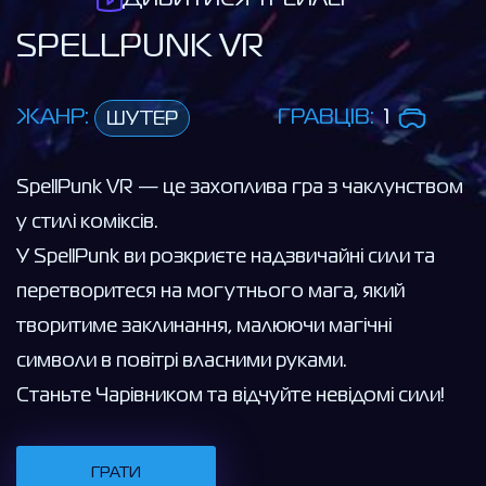
SPELLPUNK VR
ЖАНР:
ГРАВЦІВ:
1
ШУТЕР
SpellPunk VR — це захоплива гра з чаклунством
у стилі коміксів.
У SpellPunk ви розкриєте надзвичайні сили та
перетворитеся на могутнього мага, який
творитиме заклинання, малюючи магічні
символи в повітрі власними руками.
Cтаньте Чарівником та відчуйте невідомі сили!
ГРАТИ